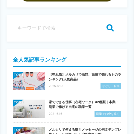
検索
全人気記事ランキング
【売れ筋】メルカリで高額、高値で売れるものラ
TOP
ンキング(人気商品)
2025.6.19
せどり・転売
家でできる仕事（在宅ワーク）42種類｜本業・
TOP
副業で稼げる自宅の職業一覧
2021.6.16
副業でお金を稼ぐ
メルカリで使える取引メッセージの例文テンプレ
TOP