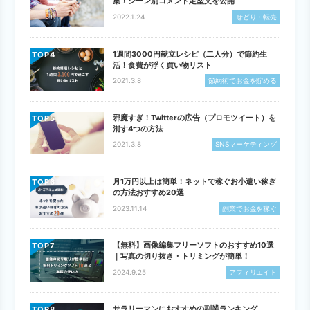
集！シーン別コメント定型文を公開
2022.1.24
せどり・転売
1週間3000円献立レシピ（二人分）で節約生
TOP
活！食費が浮く買い物リスト
2021.3.8
節約術でお金を貯める
邪魔すぎ！Twitterの広告（プロモツイート）を
TOP
消す4つの方法
2021.3.8
SNSマーケティング
月1万円以上は簡単！ネットで稼ぐお小遣い稼ぎ
TOP
の方法おすすめ20選
2023.11.14
副業でお金を稼ぐ
【無料】画像編集フリーソフトのおすすめ10選
TOP
｜写真の切り抜き・トリミングが簡単！
2024.9.25
アフィリエイト
サラリーマンにおすすめの副業ランキング
TOP