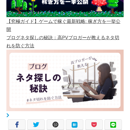
【究極ガイド】ゲームで稼ぐ最新戦略: 稼ぎ方を一挙公
開
ブログネタ探しの秘訣：高PVブロガーが教えるネタ切
れを防ぐ方法