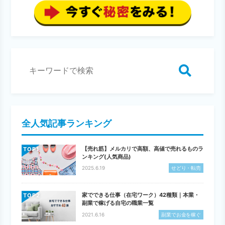
検索
全人気記事ランキング
【売れ筋】メルカリで高額、高値で売れるものラ
TOP
ンキング(人気商品)
2025.6.19
せどり・転売
家でできる仕事（在宅ワーク）42種類｜本業・
TOP
副業で稼げる自宅の職業一覧
2021.6.16
副業でお金を稼ぐ