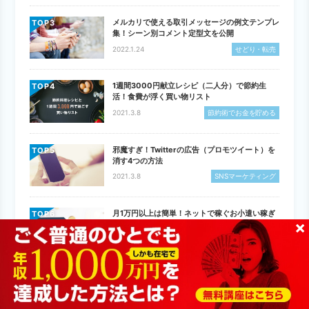
メルカリで使える取引メッセージの例文テンプレ
TOP
集！シーン別コメント定型文を公開
2022.1.24
せどり・転売
1週間3000円献立レシピ（二人分）で節約生
TOP
活！食費が浮く買い物リスト
2021.3.8
節約術でお金を貯める
邪魔すぎ！Twitterの広告（プロモツイート）を
TOP
消す4つの方法
2021.3.8
SNSマーケティング
月1万円以上は簡単！ネットで稼ぐお小遣い稼ぎ
TOP
×
の方法おすすめ20選
2023.11.14
副業でお金を稼ぐ
【無料】画像編集フリーソフトのおすすめ10選
TOP
｜写真の切り抜き・トリミングが簡単！
2024.9.25
アフィリエイト